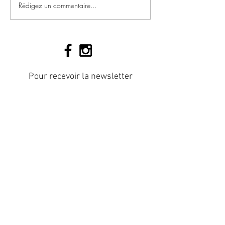
Rédigez un commentaire...
Pour recevoir la newsletter
Abonnez vous
Charline Pommier
9 boulevard rené chabasse
16000 Angoulême