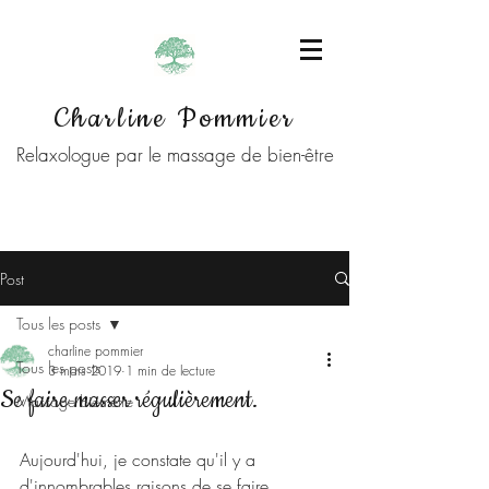
Charline Pommier
Relaxologue par le massage de bien-être
Post
Tous les posts
charline pommier
Tous les posts
3 mars 2019
1 min de lecture
Se faire masser régulièrement.
Massage bien-être
Aujourd'hui, je constate qu'il y a 
d'innombrables raisons de se faire 