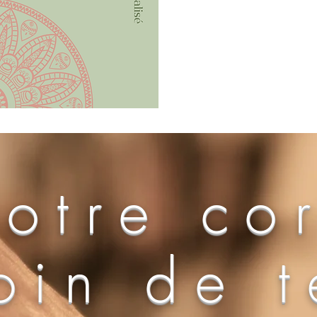
otre co
oin de 