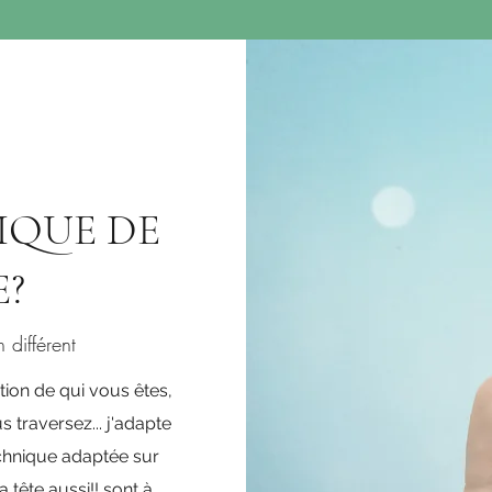
IQUE DE
?
différent
ion de qui vous êtes,
traversez... j'adapte
hnique adaptée sur
 tête aussi!! sont à