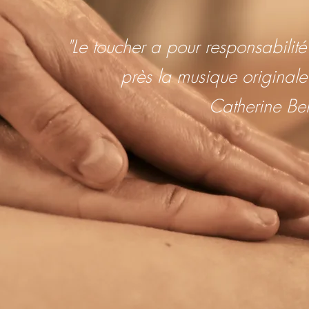
"Le toucher a pour responsabili
près la musique originale
Catherine Be