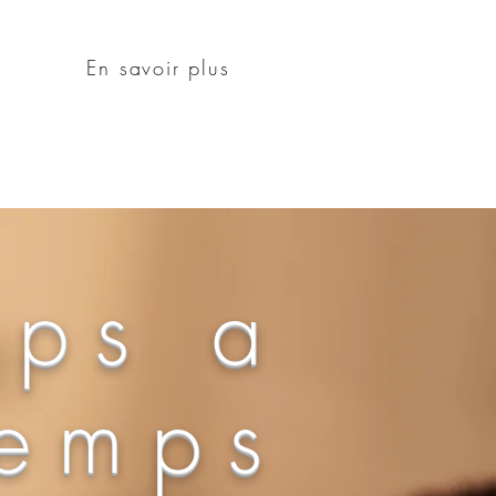
En savoir plus
rps a
temps