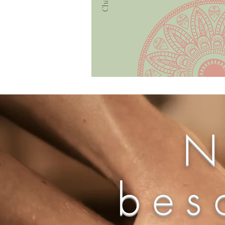
N
bes