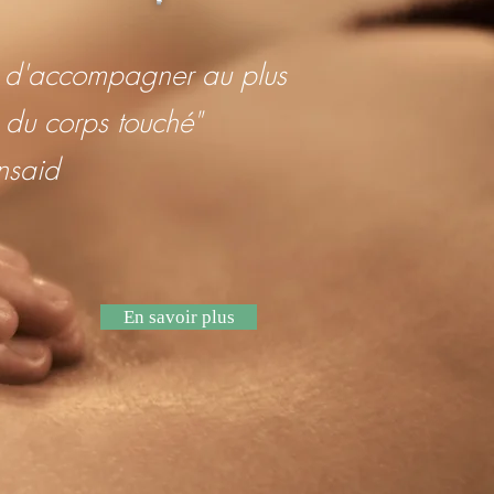
té d'accompagner au plus
 du corps touché"
nsaid
En savoir plus