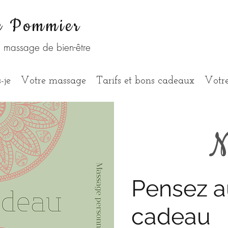
e Pommier
e massage de bien-être
-je
Votre massage
Tarifs et bons cadeaux
Votre
N
Pensez a
cadeau