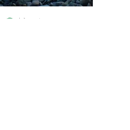
charline pommier
5 mai 2019
1 min de lecture
Le mieux Être
On parle souvent de massage de bien-être mais que
cela signifie t'il au juste? Qu'est ce qu'être bien? Le
bien être est partout...