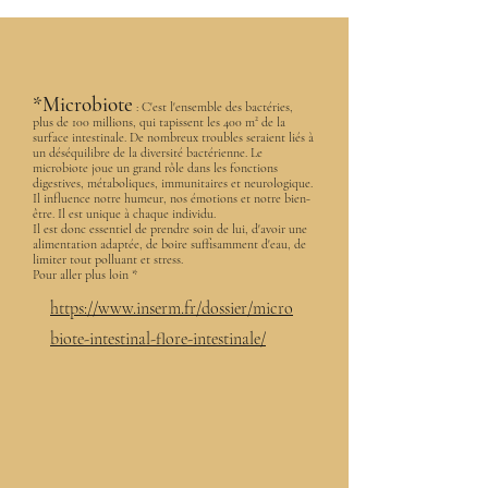
*Microbiote
: C'est l'ensemble des bactéries,
plus de 100 millions, qui tapissent les 400 m² de la
surface intestinale. De nombreux troubles seraient liés à
un déséquilibre de la diversité bactérienne. Le
microbiote joue un grand rôle dans les fonctions
digestives, métaboliques, immunitaires et neurologique.
Il influence notre humeur, nos émotions et notre bien-
être. Il est unique à chaque individu.
Il est donc essentiel de prendre soin de lui, d'avoir une
alimentation adaptée, de boire suffisamment d'eau, de
limiter tout polluant et stress.
Pour aller plus loin *
https://www.inserm.fr/dossier/micro
biote-intestinal-flore-intestinale/