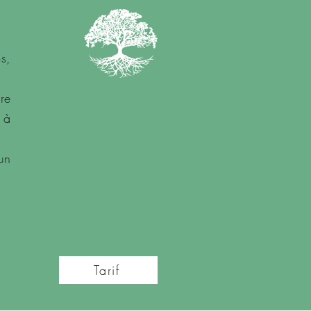
s,
re
 à
un
Tarif