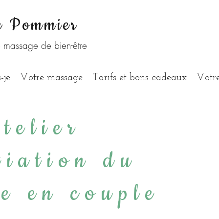
e Pommier
e massage de bien-être
-je
Votre massage
Tarifs et bons cadeaux
Votre
telier
tiation du
e en couple