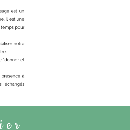
ssage est un
, il est une
u temps pour
biliser notre
tre.
de "donner et
e présence à
ts échangés
ier