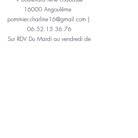
16000 Angoulême
pommier.charline16@gmail.com
|
06.52.15.36.76
Sur RDV Du Mardi
au vendredi de
10h à 19h
le lundi de 14h à 19h
Le samedi de 10h à 14h
Contactez moi